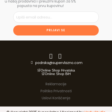
u našoj prodavnici i preuzmi kupon za 5%
popusta na prvu kupovinu!
Email
PRIJAVI SE
podrska@supervlazno.com
🛒Online Shop Hrvatska
🛒Online Shop BiH
Reklamacije
Politika Privatnosti
Uslovi Korišćenja