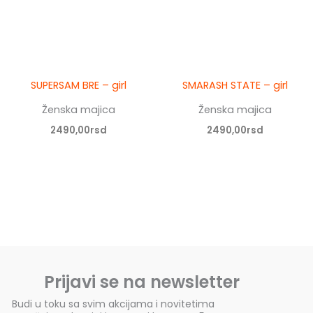
SUPERSAM BRE – girl
SMARASH STATE – girl
Ženska majica
Ženska majica
2490,00
rsd
2490,00
rsd
Prijavi se na newsletter
Budi u toku sa svim akcijama i novitetima