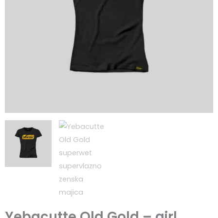
Yebacutte Old Gold – girl