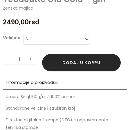
Ženska majica
2490,00
rsd
Yebacutte
Veličina
Old
Gold
-
+
-
DODAJ U KORPU
girl
količina
Informacije o proizvodu
Umbro Singl 160g/m2, 100% pamuk
Standardne veličine i strukiran kroj
Direktna digitalna štampa (DTG) – najsavremenija
tehnika štampe