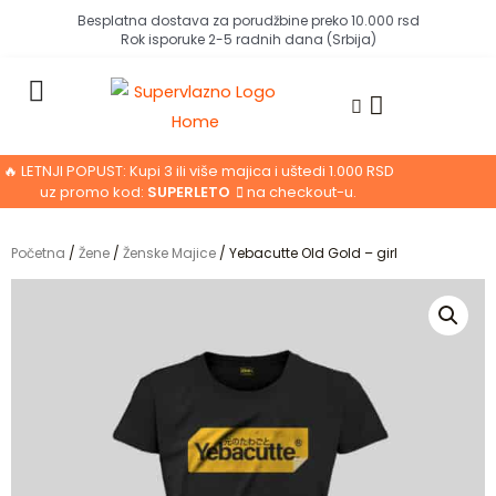
Pređi
Besplatna dostava za porudžbine preko 10.000 rsd
Rok isporuke 2-5 radnih dana (Srbija)
na
sadržaj
Cart
🔥 LETNJI POPUST: Kupi 3 ili više majica i uštedi 1.000 RSD
uz promo kod:
SUPERLETO
na checkout-u.
Početna
/
Žene
/
Ženske Majice
/ Yebacutte Old Gold – girl