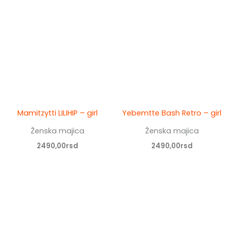
Mamitzytti LILIHIP – girl
Yebemtte Bash Retro – girl
Ženska majica
Ženska majica
2490,00
rsd
2490,00
rsd