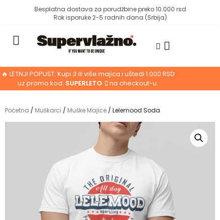
Pređi
Besplatna dostava za porudžbine preko 10.000 rsd
Rok isporuke 2-5 radnih dana (Srbija)
na
sadržaj
Cart
🔥 LETNJI POPUST: Kupi 3 ili više majica i uštedi 1.000 RSD
uz promo kod:
SUPERLETO
na checkout-u.
Početna
/
Muškarci
/
Muške Majice
/ Lelemood Soda