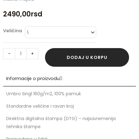
2490,00
rsd
Lelemood
Veličina
Soda
količina
-
+
DODAJ U KORPU
Informacije o proizvodu
Umbro Singl 160g/m2, 100% pamuk
Standardne veličine i ravan kroj
Direktna digitalna štampa (DTG) – najsavremenija
tehnika štampe