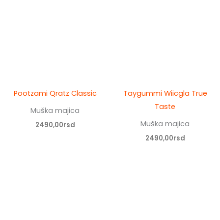
Pootzami Qratz Classic
Taygummi Wiicgla True
Taste
Muška majica
Muška majica
2490,00
rsd
2490,00
rsd