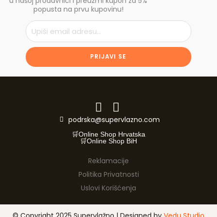
u našoj prodavnici i preuzmi kupon za 5%
popusta na prvu kupovinu!
Email
PRIJAVI SE
podrska@supervlazno.com
🛒Online Shop Hrvatska
🛒Online Shop BiH
Reklamacije
Politika Privatnosti
Uslovi Korišćenja
© Copyright 2025 Supervlažno | Designed by
Vedu Studio