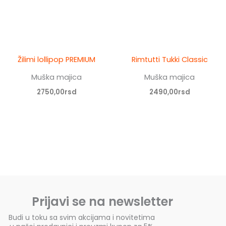
Žilimi lollipop PREMIUM
Rimtutti Tukki Classic
Muška majica
Muška majica
2750,00
rsd
2490,00
rsd
Prijavi se na newsletter
Budi u toku sa svim akcijama i novitetima