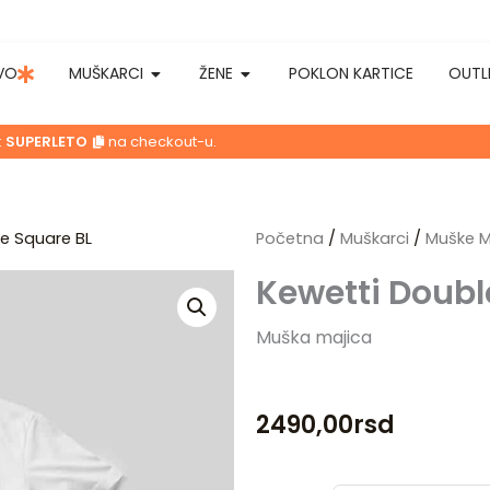
OPEN MUŠKARCI
OPEN ŽENE
VO
MUŠKARCI
ŽENE
POKLON KARTICE
OUTL
:
SUPERLETO
na checkout-u.
e Square BL
Početna
/
Muškarci
/
Muške M
Kewetti Doubl
Muška majica
2490,00
rsd