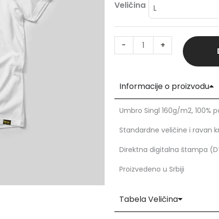
Kewetti
Veličina
Double
Square
-
+
BL
količina
Informacije o proizvodu
Umbro Singl 160g/m2, 100% 
Standardne veličine i ravan k
Direktna digitalna štampa (
Proizvedeno u Srbiji
Tabela Veličina