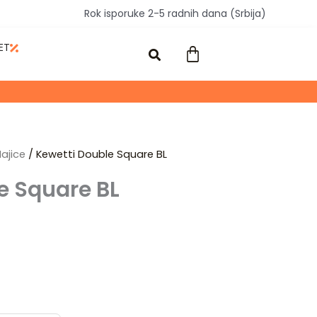
Rok isporuke 2-5 radnih dana (Srbija)
ET
Cart
ajice
/ Kewetti Double Square BL
e Square BL