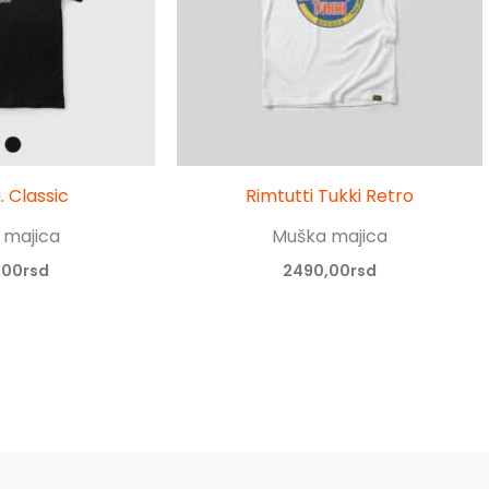
. Classic
Rimtutti Tukki Retro
 majica
Muška majica
,00
rsd
2490,00
rsd