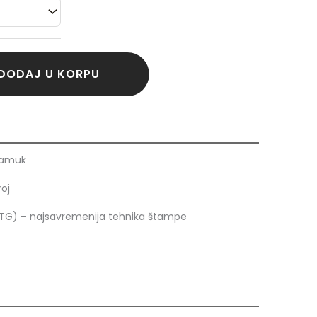
DODAJ U KORPU
pamuk
roj
DTG) – najsavremenija tehnika štampe