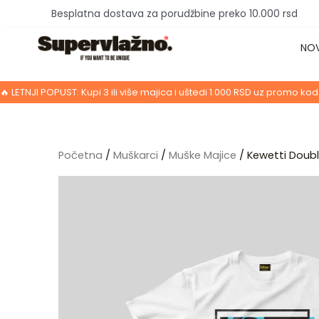
Pređi
Besplatna dostava za porudžbine preko 10.000 rsd
na
NO
sadržaj
🔥 LETNJI POPUST: Kupi 3 ili više majica i uštedi 1.000 RSD uz promo kod
Početna
/
Muškarci
/
Muške Majice
/ Kewetti Doubl