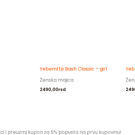
Yebemtte Bash Classic – girl
Yeb
Ženska majica
Žen
2490,00
rsd
249
nici i preuzmi kupon za 5% popusta na prvu kupovinu!