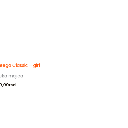
eega Classic – girl
ska majica
0,00
rsd