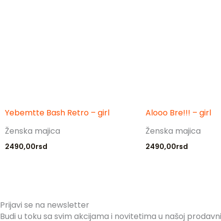
Yebemtte Bash Retro – girl
Alooo Bre!!! – girl
Ženska majica
Ženska majica
2490,00
rsd
2490,00
rsd
Prijavi se na newsletter
Budi u toku sa svim akcijama i novitetima u našoj prodav