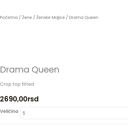
Početna
/
Žene
/
Ženske Majice
/ Drama Queen
Drama Queen
Crop top fitted
2690,00
rsd
Drama
Veličina
Queen
količina