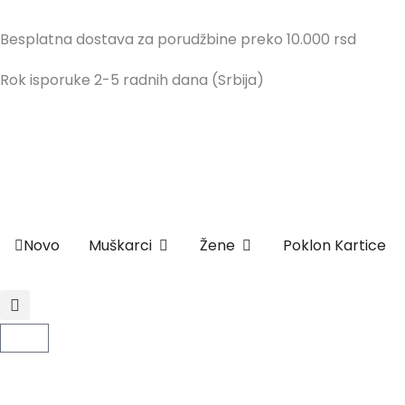
Pređi
na
Besplatna dostava za porudžbine preko 10.000 rsd
sadržaj
Rok isporuke 2-5 radnih dana (Srbija)
OPEN MUŠKARCI
OPEN ŽENE
Novo
Muškarci
Žene
Poklon Kartice
Cart
🔥 LETNJI POPUS