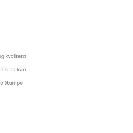
g kvaliteta
užini do 1cm
ika štampe